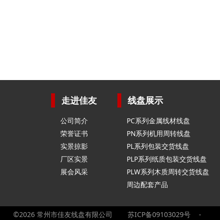
走进佳友
线盘展示
公司简介
PC系列金属线材线盘
荣誉证书
PN系列机用周转线盘
实景掠影
PL系列包装交货线盘
厂区实景
PLP系列纸质包装交货线盘
展会风采
PLW系列木质周转交货线盘
周边配套产品
©2026 常州市佳友线盘有限公司
苏ICP备09103029号
-