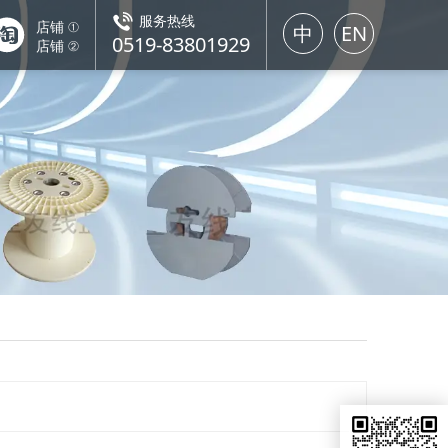
服务热线
店铺 ①
中
EN
0519-83801929
店铺 ②