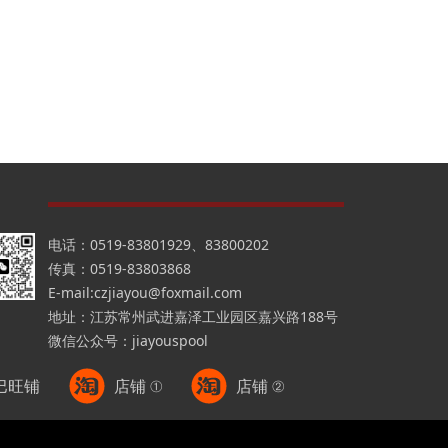
电话：0519-83801929、83800202
传真：0519-83803868
E-mail:czjiayou@foxmail.com
地址：江苏常州武进嘉泽工业园区嘉兴路188号
微信公众号：jiayouspool
巴旺铺
店铺 ①
店铺 ②