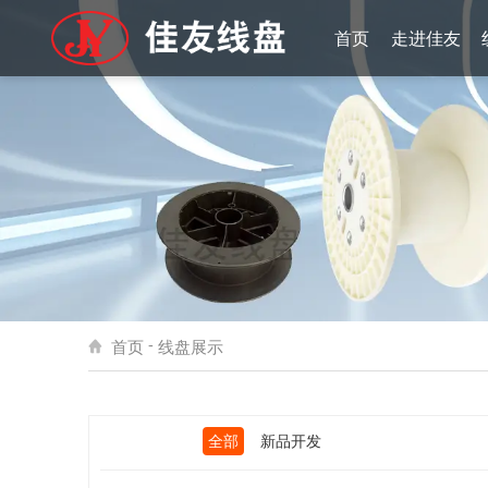
首页
走进佳友
公司简介
荣誉证书
实景掠影
厂区实景
展会风采
-
首页
线盘展示
全部
新品开发