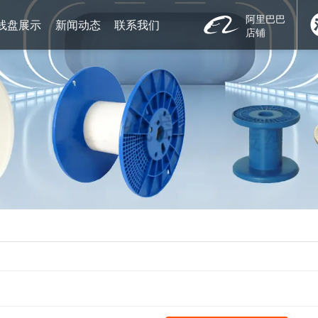
阿里巴巴
线盘展示
新闻动态
联系我们
店铺
PC系列金属线材线盘
佳友新闻
联系我们
PN系列机用周转线盘
行业新闻
电子地图
PL系列包装交货线盘
PLP系列纸质包装交货线盘
PLW系列木质周转交货线盘
周边配套产品