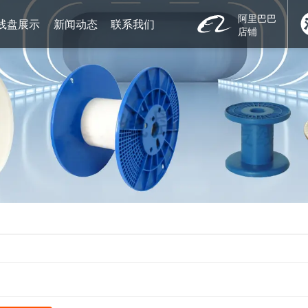
阿里巴巴
线盘展示
新闻动态
联系我们
店铺
PC系列金属线材线盘
佳友新闻
联系我们
PN系列机用周转线盘
行业新闻
电子地图
PL系列包装交货线盘
PLP系列纸质包装交货线盘
PLW系列木质周转交货线盘
周边配套产品