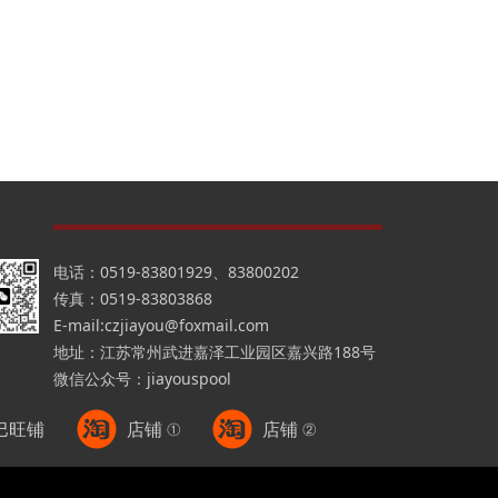
电话：0519-83801929、83800202
传真：0519-83803868
E-mail:czjiayou@foxmail.com
地址：江苏常州武进嘉泽工业园区嘉兴路188号
微信公众号：jiayouspool
巴旺铺
店铺 ①
店铺 ②