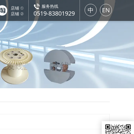
服务热线
店铺 ①
中
EN
0519-83801929
店铺 ②