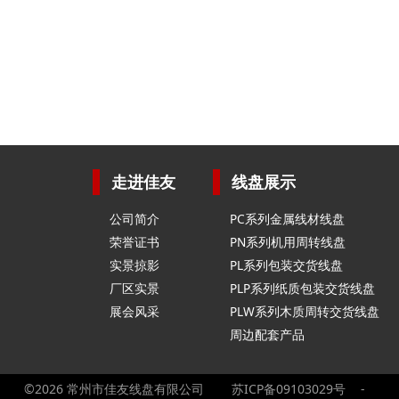
走进佳友
线盘展示
公司简介
PC系列金属线材线盘
荣誉证书
PN系列机用周转线盘
实景掠影
PL系列包装交货线盘
厂区实景
PLP系列纸质包装交货线盘
展会风采
PLW系列木质周转交货线盘
周边配套产品
©2026 常州市佳友线盘有限公司
苏ICP备09103029号
-