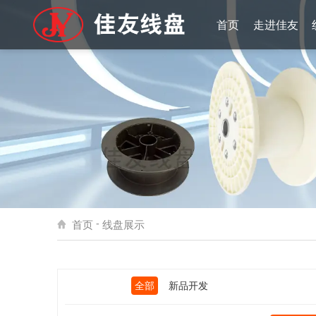
首页
走进佳友
公司简介
荣誉证书
实景掠影
厂区实景
展会风采
-
首页
线盘展示
全部
新品开发